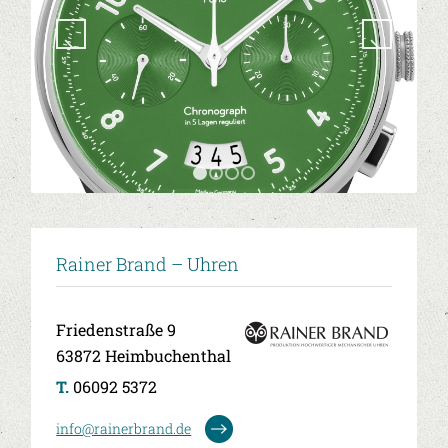
1
2
3
4
Rainer Brand – Uhren
Friedenstraße 9
63872 Heimbuchenthal
T.
06092 5372
info@rainerbrand.de