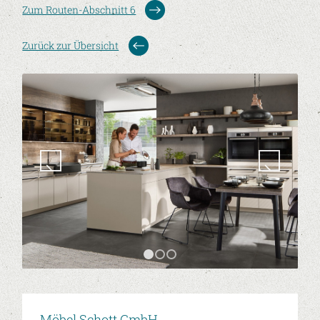
Zum Routen-Abschnitt 6
Zurück zur Übersicht
1
2
3
Möbel Schott GmbH