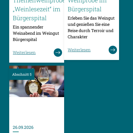
Themenweinprobe
Weinprobe im
„Weinlesezeit“ im
Bürgerspital
Bürgerspital
Erleben Sie das Weingut
und genießen Sie eine
Ein spannender
Reise durch Terroir und
Weinabend im Weingut
Charakter
Bürgerspital
Weiterlesen
Weiterlesen
Abschnitt 5
26.09.2026